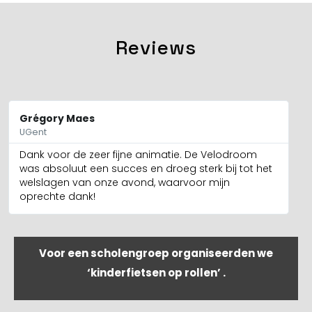
Reviews
Grégory Maes
Sa
UGent
To
Dank voor de zeer fijne animatie. De Velodroom
Al
was absoluut een succes en droeg sterk bij tot het
welslagen van onze avond, waarvoor mijn
oprechte dank!
Voor een scholengroep organiseerden we
‘kinderfietsen op rollen’ .